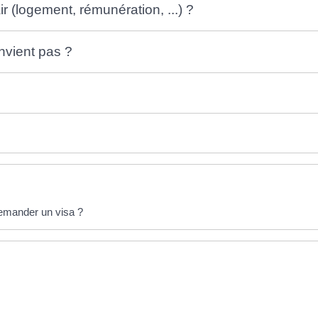
r (logement, rémunération, ...) ?
nvient pas ?
 demander un visa ?