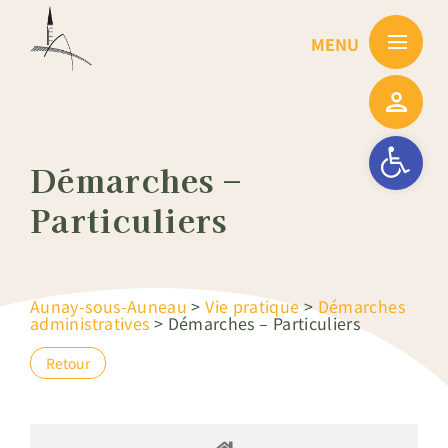
Passer
au
contenu
Ouvrir la barre
Démarches –
Particuliers
Aunay-sous-Auneau
>
Vie pratique
>
Démarches
administratives
>
Démarches – Particuliers
Retour