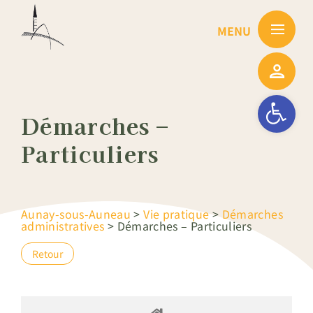
Passer
au
contenu
Ouvrir la barre
Démarches –
Particuliers
Aunay-sous-Auneau
>
Vie pratique
>
Démarches
administratives
>
Démarches – Particuliers
Retour