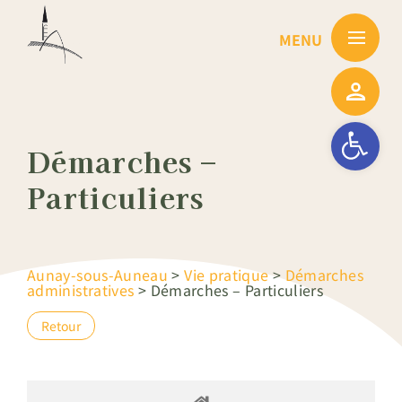
Passer
au
contenu
Ouvrir la barre
Démarches –
Particuliers
Aunay-sous-Auneau
>
Vie pratique
>
Démarches
administratives
>
Démarches – Particuliers
Retour