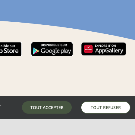
.
LA MAIRIE DE AUNAY-SOUS-AUNEAU
TOUT ACCEPTER
TOUT REFUSER
5 place de la mairie, 28700 Aunay-Sous-Auneau
02 37 31 81 01
mairie@aunay-sous-auneau.fr