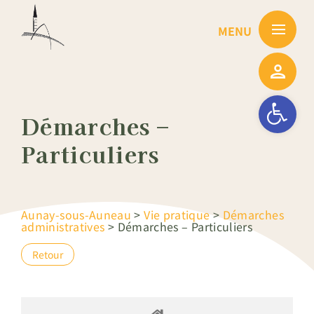
Passer
au
contenu
Ouvrir la barre
Démarches –
Particuliers
Aunay-sous-Auneau
>
Vie pratique
>
Démarches
administratives
>
Démarches – Particuliers
Retour