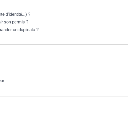
e d'identité...) ?
r son permis ?
ander un duplicata ?
eur