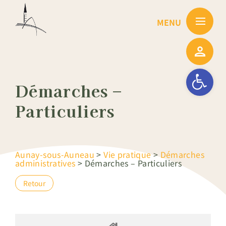
Passer
au
contenu
Ouvrir la barre
Démarches –
Particuliers
Aunay-sous-Auneau
>
Vie pratique
>
Démarches
administratives
>
Démarches – Particuliers
Retour