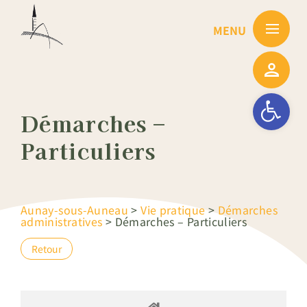
Passer
au
contenu
Ouvrir la barre
Démarches –
Particuliers
Aunay-sous-Auneau
>
Vie pratique
>
Démarches
administratives
>
Démarches – Particuliers
Retour