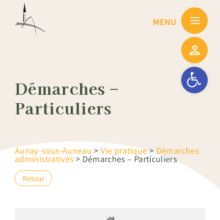
Passer
au
contenu
Ouvrir la barre
Démarches –
Particuliers
Aunay-sous-Auneau
>
Vie pratique
>
Démarches
administratives
>
Démarches – Particuliers
Retour