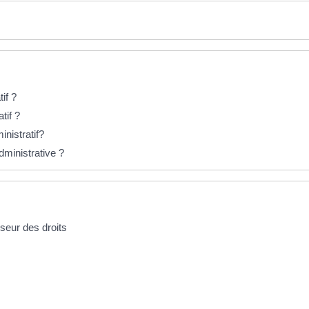
if ?
tif ?
inistratif?
dministrative ?
nseur des droits