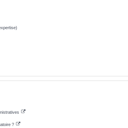
expertise)
nistratives
gatoire ?