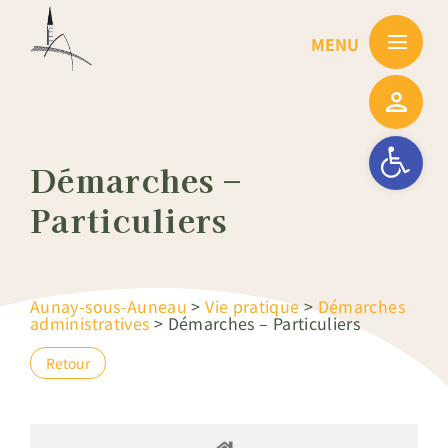
Passer
au
contenu
Ouvrir la barre
Démarches –
Particuliers
Aunay-sous-Auneau
>
Vie pratique
>
Démarches
administratives
>
Démarches – Particuliers
Retour