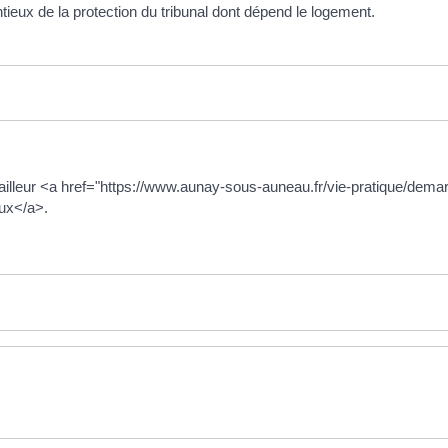
ntieux de la protection du tribunal dont dépend le logement.
 le bailleur <a href="https://www.aunay-sous-auneau.fr/vie-pratique/d
eux</a>.