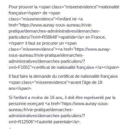
Pour prouver la <span class="miseenevidence">nationalité
française</span> de <span
class="miseenevidence">l'enfant né <a
href="https://www.aunay-sous-auneau.fr/vie-
pratique/demarches-administratives/demarches-
particuliers/?xml=R58648">apatride</a> en France,
</span> il faut se procurer un <span
class="miseenevidence"><a href="https://www.aunay-
sous-auneau.fr/vie-pratique/demarches-
administratives/demarches-particuliers/?
xml=F1051">certificat de nationalité française.</a></span>
Il faut faire la demande du certificat de nationalité française
<span class="miseenevidence">avant l'âge de 18
ans</span>.
Si l'enfant a moins de 16 ans, il doit être représenté par la
personne exerçant <a href="https://www.aunay-sous-
auneau.fr/vie-pratique/demarches-
administratives/demarches-particuliers/?
xml=R12506">l'autorité parentale</a>.