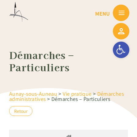
Passer
au
contenu
Ouvrir la barre
Démarches –
Particuliers
Aunay-sous-Auneau
>
Vie pratique
>
Démarches
administratives
>
Démarches – Particuliers
Retour