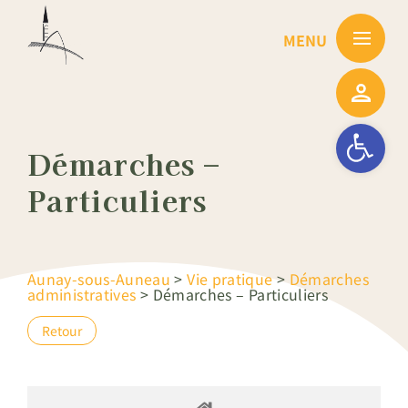
Passer
au
contenu
Ouvrir la barre
Démarches –
Particuliers
Aunay-sous-Auneau
>
Vie pratique
>
Démarches
administratives
>
Démarches – Particuliers
Retour