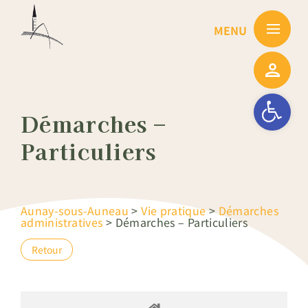
Passer
au
contenu
Ouvrir la barre
Démarches –
Particuliers
Aunay-sous-Auneau
>
Vie pratique
>
Démarches
administratives
>
Démarches – Particuliers
Retour