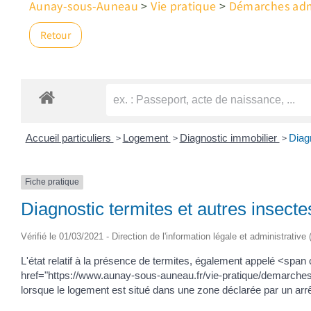
Aunay-sous-Auneau
>
Vie pratique
>
Démarches admi
Retour
>
>
>
Accueil particuliers
Logement
Diagnostic immobilier
Diag
Fiche pratique
Diagnostic termites et autres insect
Vérifié le 01/03/2021 - Direction de l'information légale et administrative
L'état relatif à la présence de termites, également appelé <sp
href="https://www.aunay-sous-auneau.fr/vie-pratique/demarches
lorsque le logement est situé dans une zone déclarée par un arrêt