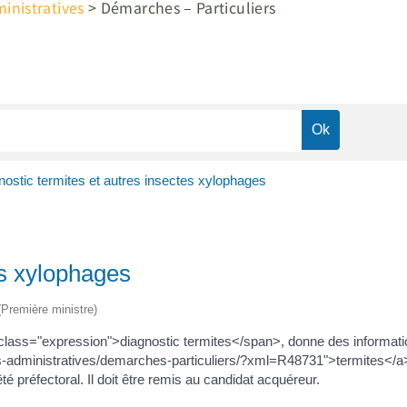
nistratives
>
Démarches – Particuliers
nostic termites et autres insectes xylophages
es xylophages
 (Première ministre)
an class="expression">diagnostic termites</span>, donne des informat
-administratives/demarches-particuliers/?xml=R48731">termites</a> e
é préfectoral. Il doit être remis au candidat acquéreur.