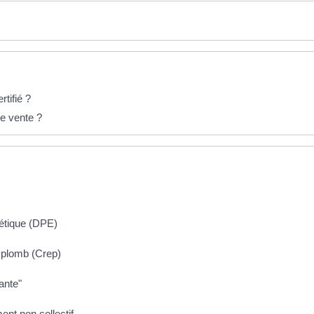
tifié ?
de vente ?
gétique (DPE)
u plomb (Crep)
ante"
ment non collectif