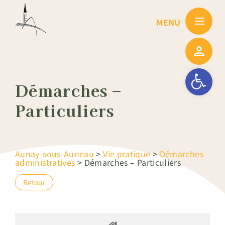
Passer
au
contenu
Ouvrir la barre
Démarches –
Particuliers
Aunay-sous-Auneau
>
Vie pratique
>
Démarches
administratives
>
Démarches – Particuliers
Retour