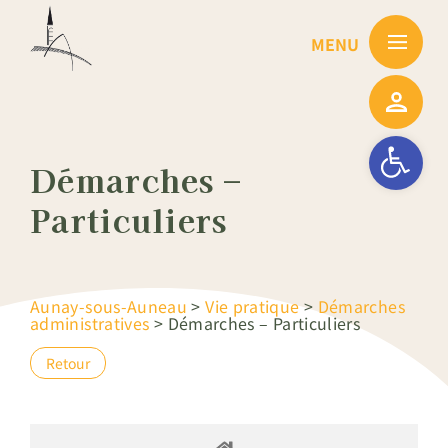
Passer
au
contenu
Ouvrir la barre
Démarches –
Particuliers
Aunay-sous-Auneau
>
Vie pratique
>
Démarches
administratives
>
Démarches – Particuliers
Retour