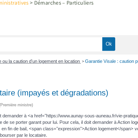
nistratives
>
Démarches – Particuliers
>
e ou la caution d'un logement en location
Garantie Visale : caution p
ataire (impayés et dégradations)
 (Première ministre)
.) peut demander à <a href="https://www.aunay-sous-auneau.fr/vie-prat
e se porter garant pour lui. Pour cela, il doit demander à Action loge
ives en fin de bail, <span class="expression">Action logement</span> 
ourser par le locataire.