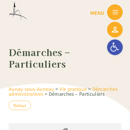
Passer
au
contenu
Ouvrir la barre
Démarches –
Particuliers
Aunay-sous-Auneau
>
Vie pratique
>
Démarches
administratives
>
Démarches – Particuliers
Retour