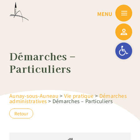
Passer
au
contenu
Ouvrir la barre
Démarches –
Particuliers
Aunay-sous-Auneau
>
Vie pratique
>
Démarches
administratives
>
Démarches – Particuliers
Retour