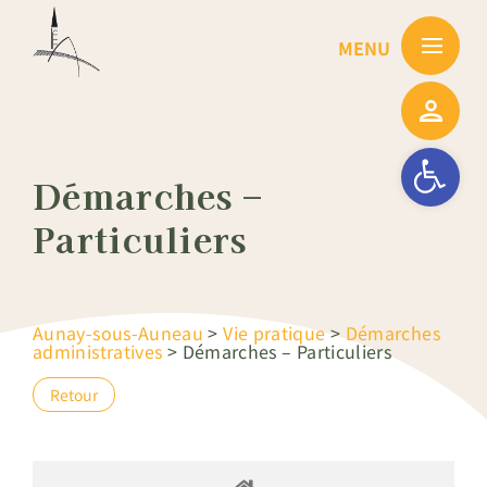
Passer
au
contenu
Ouvrir la barre
Démarches –
Particuliers
Aunay-sous-Auneau
>
Vie pratique
>
Démarches
administratives
>
Démarches – Particuliers
Retour