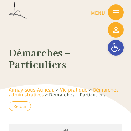
Passer
au
contenu
Ouvrir la barre
Démarches –
Particuliers
Aunay-sous-Auneau
>
Vie pratique
>
Démarches
administratives
>
Démarches – Particuliers
Retour