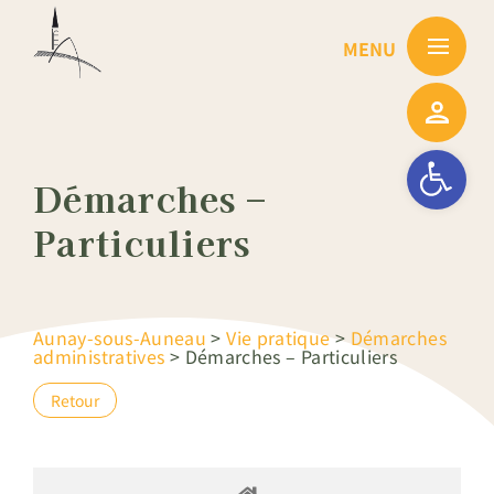
Passer
au
contenu
Ouvrir la barre
Démarches –
Particuliers
Aunay-sous-Auneau
>
Vie pratique
>
Démarches
administratives
>
Démarches – Particuliers
Retour