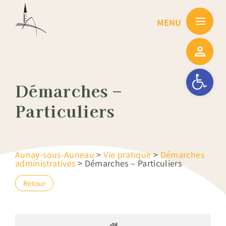
Passer
au
contenu
Ouvrir la barre
Démarches –
Particuliers
Aunay-sous-Auneau
>
Vie pratique
>
Démarches
administratives
>
Démarches – Particuliers
Retour