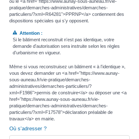
ou le <a href="https://www.aunay-sous-auneau.fr/vie-
pratique/demarches-administratives/demarches-
particuliers/?xml=R64281">PPRNP</a> contiennent des
dispositions spéciales qui s'y opposent.
Attention :
Si le bâtiment reconstruit n'est pas identique, votre
demande d'autorisation sera instruite selon les règles
d'urbanisme en vigueur.
Même si vous reconstruisez un bâtiment « à l'identique »,
vous devez demander un <a href="https://www.aunay-
sous-auneau.fr/vie-pratique/demarches-
administratives/demarches-particuliers/?
xml=F1986">permis de construire</a> ou déposer une <a
href="https://www.aunay-sous-auneau.fr/vie-
pratique/demarches-administratives/demarches-
particuliers/?xml=F17578">déclaration préalable de
travaux</a> en mairie.
Où s’adresser ?