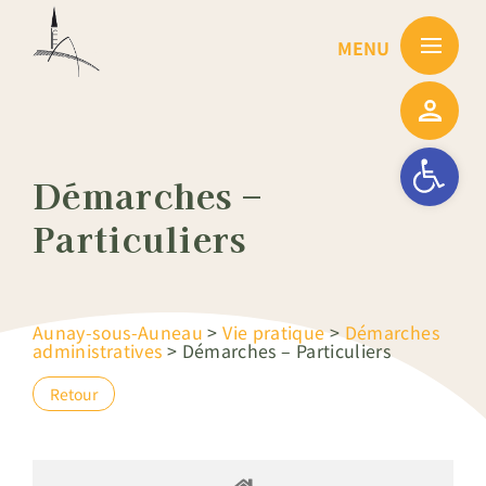
Passer
au
contenu
Ouvrir la barre
Démarches –
Particuliers
Aunay-sous-Auneau
>
Vie pratique
>
Démarches
administratives
>
Démarches – Particuliers
Retour