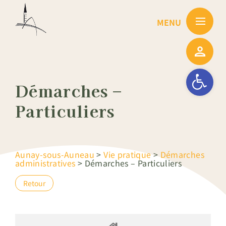
Passer
au
contenu
Ouvrir la barre
Démarches –
Particuliers
Aunay-sous-Auneau
>
Vie pratique
>
Démarches
administratives
>
Démarches – Particuliers
Retour