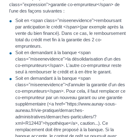
class="expression">garantie co-emprunteur</span> de
l'une des façons suivantes :
Soit en <span class="miseenevidence">remboursant
par anticipation le crédit </span>(par exemple après la
vente du bien financé). Dans ce cas, le remboursement
total du crédit met fin à la garantie des 2 co-
emprunteurs.
Soit en demandant à la banque <span
class="miseenevidence">la désolidarisation d'un des
co-emprunteurs</span>. L'autre co-emprunteur reste
seul à rembourser le crédit et à en être le garant.
Soit en demandant à la banque <span
class="miseenevidence">d'annuler la garantie d'un des
co-emprunteurs</span>. Pour cela, il faut remplacer ce
co-emprunteur par un nouveau garant ou une garantie
supplémentaire (<a href="https://www.aunay-sous-
auneau.fr/vie-pratique/demarches-
administratives/demarches-particuliers/?
xml=R12443">hypothèque</a>, caution...). Ce
remplacement doit être proposé à la banque. Si la
banque accepte, le contrat de prêt se poursuit avec