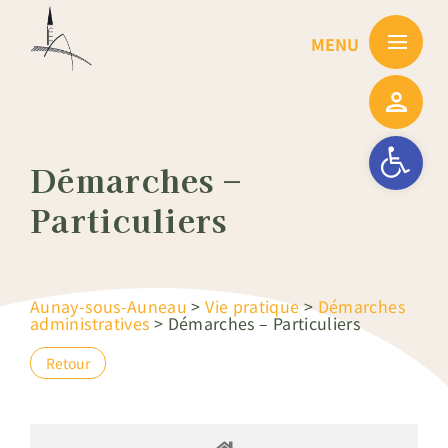
Passer
au
contenu
Ouvrir la barre
Démarches –
Particuliers
Aunay-sous-Auneau
>
Vie pratique
>
Démarches
administratives
>
Démarches – Particuliers
Retour