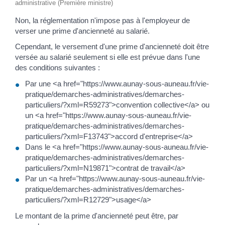
administrative (Première ministre)
Non, la réglementation n'impose pas à l'employeur de
verser une prime d'ancienneté au salarié.
Cependant, le versement d'une prime d'ancienneté doit être
versée au salarié seulement si elle est prévue dans l'une
des conditions suivantes :
Par une <a href="https://www.aunay-sous-auneau.fr/vie-
pratique/demarches-administratives/demarches-
particuliers/?xml=R59273">convention collective</a> ou
un <a href="https://www.aunay-sous-auneau.fr/vie-
pratique/demarches-administratives/demarches-
particuliers/?xml=F13743">accord d'entreprise</a>
Dans le <a href="https://www.aunay-sous-auneau.fr/vie-
pratique/demarches-administratives/demarches-
particuliers/?xml=N19871">contrat de travail</a>
Par un <a href="https://www.aunay-sous-auneau.fr/vie-
pratique/demarches-administratives/demarches-
particuliers/?xml=R12729">usage</a>
Le montant de la prime d'ancienneté peut être, par