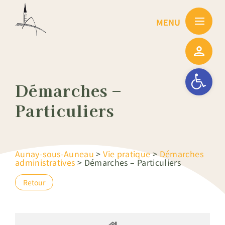
Passer
au
contenu
Ouvrir la barre
Démarches –
Particuliers
Aunay-sous-Auneau
>
Vie pratique
>
Démarches
administratives
>
Démarches – Particuliers
Retour