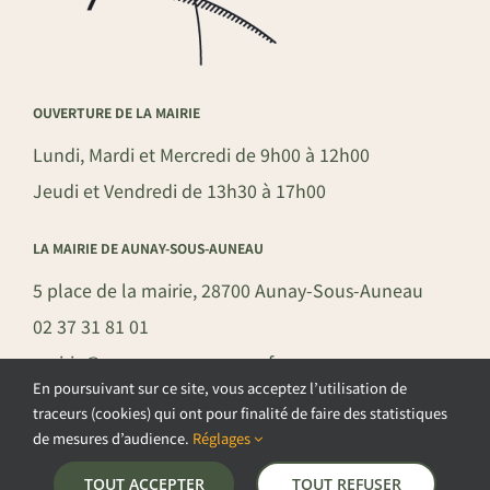
OUVERTURE DE LA MAIRIE
Lundi, Mardi et Mercredi de 9h00 à 12h00
Jeudi et Vendredi de 13h30 à 17h00
LA MAIRIE DE AUNAY-SOUS-AUNEAU
5 place de la mairie, 28700 Aunay-Sous-Auneau
02 37 31 81 01
mairie@aunay-sous-auneau.fr
En poursuivant sur ce site, vous acceptez l’utilisation de
traceurs (cookies) qui ont pour finalité de faire des statistiques
de mesures d’audience.
Réglages
©COPYRIGHT 2026 – COMMUNE DE AUNAY-SOUS-AUNEAU –
TOUT ACCEPTER
TOUT REFUSER
POLITIQUE DE CONFIDENTIALITÉ
–
GESTION DES COOKIES
–