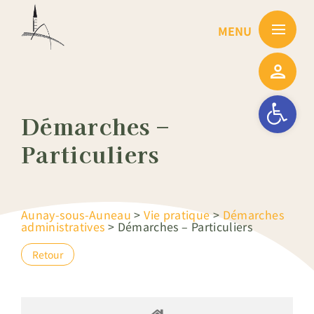
Passer
au
contenu
Ouvrir la barre
Démarches –
Particuliers
Aunay-sous-Auneau
>
Vie pratique
>
Démarches
administratives
>
Démarches – Particuliers
Retour