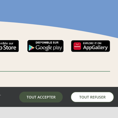
.
LA MAIRIE DE AUNAY-SOUS-AUNEAU
TOUT ACCEPTER
TOUT REFUSER
5 place de la mairie, 28700 Aunay-Sous-Auneau
02 37 31 81 01