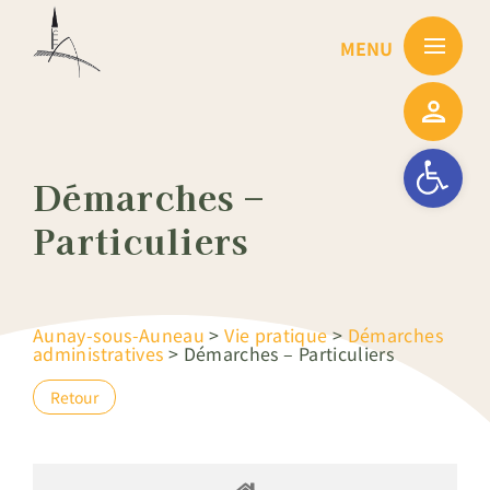
Passer
au
contenu
Ouvrir la barre
Démarches –
Particuliers
Aunay-sous-Auneau
>
Vie pratique
>
Démarches
administratives
>
Démarches – Particuliers
Retour