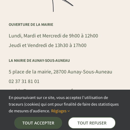
OUVERTURE DE LA MAIRIE
Lundi, Mardi et Mercredi de 9h00 à 12h00
Jeudi et Vendredi de 13h30 à 17h00
LA MAIRIE DE AUNAY-SOUS-AUNEAU
5 place de la mairie, 28700 Aunay-Sous-Auneau
02 37 31 81 01
mairie@aunay-sous-auneau.fr
En poursuivant sur ce site, vous acceptez l’utilisation de
traceurs (cookies) qui ont pour finalité de faire des statistiques
de mesures d’audience.
Réglages
©COPYRIGHT 2026 – COMMUNE DE AUNAY-SOUS-AUNEAU –
TOUT ACCEPTER
TOUT REFUSER
POLITIQUE DE CONFIDENTIALITÉ
–
GESTION DES COOKIES
–