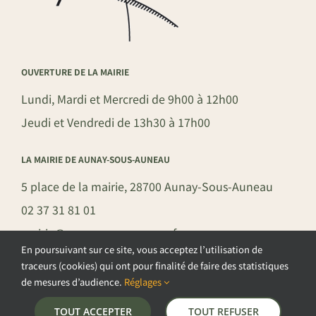
OUVERTURE DE LA MAIRIE
Lundi, Mardi et Mercredi de 9h00 à 12h00
Jeudi et Vendredi de 13h30 à 17h00
LA MAIRIE DE AUNAY-SOUS-AUNEAU
5 place de la mairie, 28700 Aunay-Sous-Auneau
02 37 31 81 01
mairie@aunay-sous-auneau.fr
En poursuivant sur ce site, vous acceptez l’utilisation de
traceurs (cookies) qui ont pour finalité de faire des statistiques
de mesures d’audience.
Réglages
©COPYRIGHT 2026 – COMMUNE DE AUNAY-SOUS-AUNEAU –
TOUT ACCEPTER
TOUT REFUSER
POLITIQUE DE CONFIDENTIALITÉ
–
GESTION DES COOKIES
–