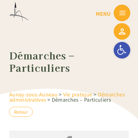
Passer
au
contenu
Ouvrir la barre
Démarches –
Particuliers
Aunay-sous-Auneau
>
Vie pratique
>
Démarches
administratives
>
Démarches – Particuliers
Retour