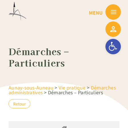
Passer
au
contenu
Ouvrir la barre
Démarches –
Particuliers
Aunay-sous-Auneau
>
Vie pratique
>
Démarches
administratives
>
Démarches – Particuliers
Retour