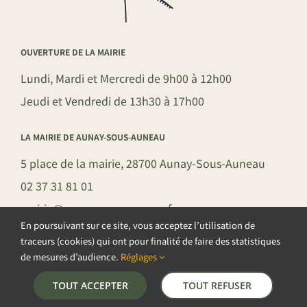
OUVERTURE DE LA MAIRIE
Lundi, Mardi et Mercredi de 9h00 à 12h00
Jeudi et Vendredi de 13h30 à 17h00
LA MAIRIE DE AUNAY-SOUS-AUNEAU
5 place de la mairie, 28700 Aunay-Sous-Auneau
02 37 31 81 01
mairie@aunay-sous-auneau.fr
En poursuivant sur ce site, vous acceptez l’utilisation de
traceurs (cookies) qui ont pour finalité de faire des statistiques
de mesures d’audience.
Réglages
©COPYRIGHT 2026 – COMMUNE DE AUNAY-SOUS-AUNEAU –
TOUT ACCEPTER
TOUT REFUSER
POLITIQUE DE CONFIDENTIALITÉ
–
GESTION DES COOKIES
–
MENTIONS LÉGALES
–
PLAN DU SITE