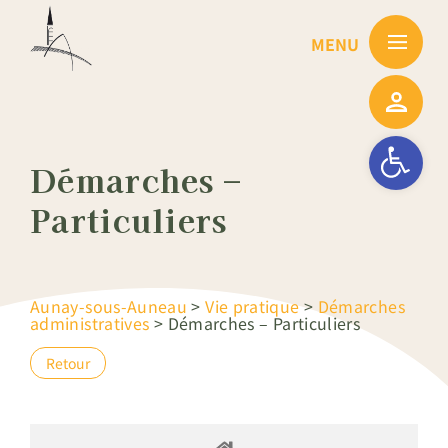
Passer
au
contenu
Ouvrir la barre
Démarches –
Particuliers
Aunay-sous-Auneau
>
Vie pratique
>
Démarches
administratives
>
Démarches – Particuliers
Retour