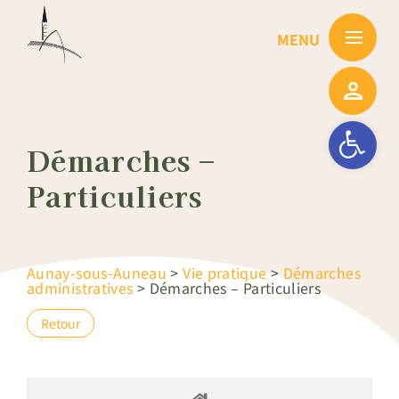
Passer
au
contenu
Ouvrir la barre
Démarches –
Particuliers
Aunay-sous-Auneau
>
Vie pratique
>
Démarches
administratives
>
Démarches – Particuliers
Retour