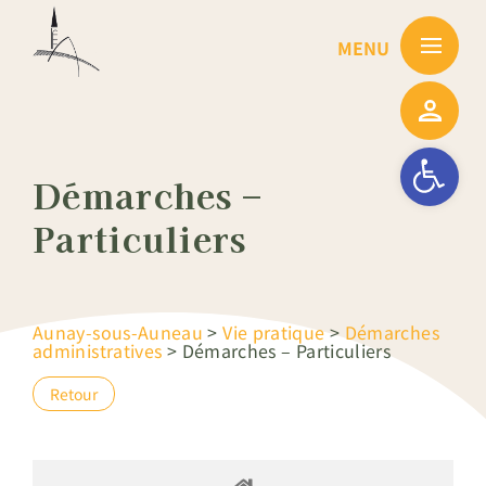
Passer
au
contenu
Ouvrir la barre
Démarches –
Particuliers
Aunay-sous-Auneau
>
Vie pratique
>
Démarches
administratives
>
Démarches – Particuliers
Retour