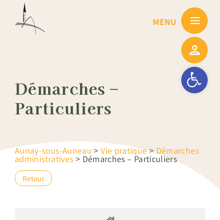
Passer
au
contenu
Ouvrir la barre
Démarches –
Particuliers
Aunay-sous-Auneau
>
Vie pratique
>
Démarches
administratives
>
Démarches – Particuliers
Retour