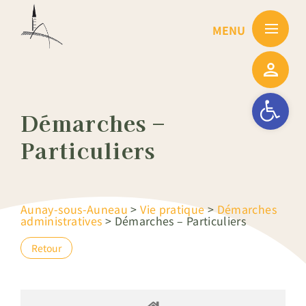
Passer
au
contenu
Ouvrir la barre
Démarches –
Particuliers
Aunay-sous-Auneau
>
Vie pratique
>
Démarches
administratives
>
Démarches – Particuliers
Retour