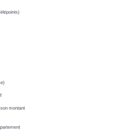
élépoints)
se)
f
r son montant
épartement