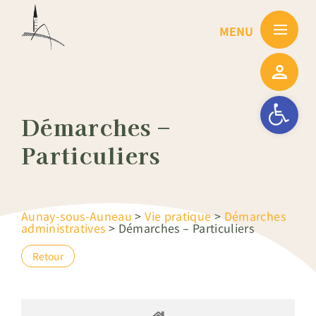
Passer
au
contenu
Ouvrir la barre
Démarches –
Particuliers
Aunay-sous-Auneau
>
Vie pratique
>
Démarches
administratives
>
Démarches – Particuliers
Retour