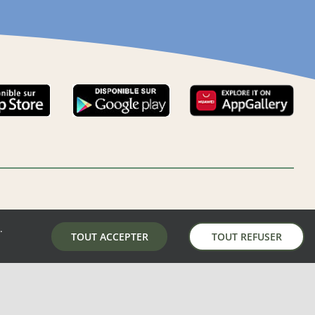
.
LA MAIRIE DE AUNAY-SOUS-AUNEAU
TOUT ACCEPTER
TOUT REFUSER
5 place de la mairie, 28700 Aunay-Sous-Auneau
02 37 31 81 01
mairie@aunay-sous-auneau.fr