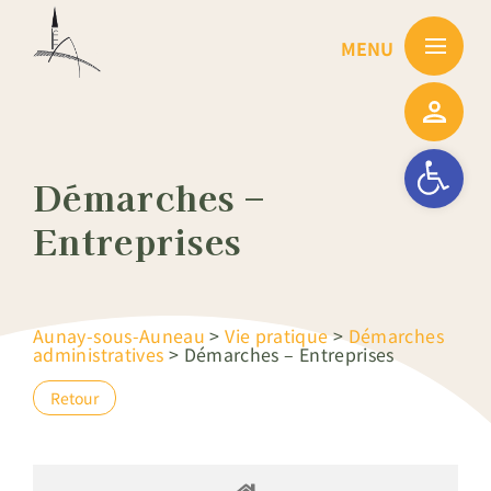
Passer
au
contenu
Ouvrir la barre
Démarches –
Entreprises
Aunay-sous-Auneau
>
Vie pratique
>
Démarches
administratives
>
Démarches – Entreprises
Retour