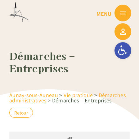
Passer
au
contenu
Ouvrir la barre
Démarches –
Entreprises
Aunay-sous-Auneau
>
Vie pratique
>
Démarches
administratives
>
Démarches – Entreprises
Retour