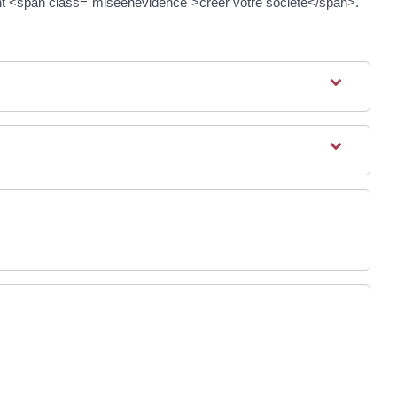
ment <span class="miseenevidence">créer votre société</span>.