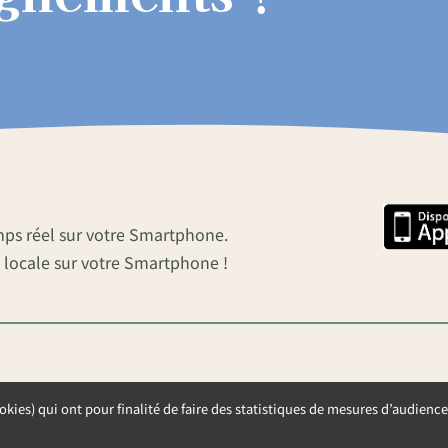
mps réel sur votre Smartphone.
 locale sur votre Smartphone !
okies) qui ont pour finalité de faire des statistiques de mesures d’audience
OUVERTURE DE LA MAIRIE
Lundi, Mardi et Mercredi de 9h00 à 12h00