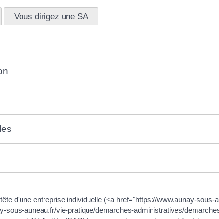
Vous dirigez une SA
on
les
 la tête d'une entreprise individuelle (<a href="https://www.aunay-so
ay-sous-auneau.fr/vie-pratique/demarches-administratives/demarch