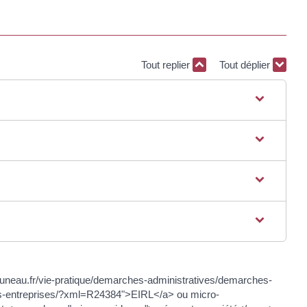
Tout replier
Tout déplier
us-auneau.fr/vie-pratique/demarches-administratives/demarches-
es-entreprises/?xml=R24384">EIRL</a> ou micro-