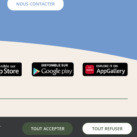
NOUS CONTACTER
.
LA MAIRIE DE AUNAY-SOUS-AUNEAU
TOUT ACCEPTER
TOUT REFUSER
5 place de la mairie, 28700 Aunay-Sous-Auneau