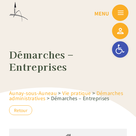
Passer
au
contenu
Ouvrir la barre
Démarches –
Entreprises
Aunay-sous-Auneau
>
Vie pratique
>
Démarches
administratives
>
Démarches – Entreprises
Retour