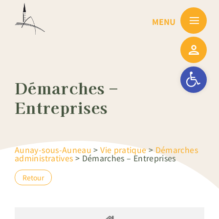
Passer
au
contenu
Ouvrir la barre
Démarches –
Entreprises
Aunay-sous-Auneau
>
Vie pratique
>
Démarches
administratives
>
Démarches – Entreprises
Retour