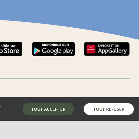
.
LA MAIRIE DE AUNAY-SOUS-AUNEAU
TOUT ACCEPTER
TOUT REFUSER
5 place de la mairie, 28700 Aunay-Sous-Auneau
02 37 31 81 01
mairie@aunay-sous-auneau.fr