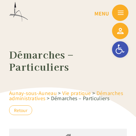
Passer
au
contenu
Ouvrir la barre
Démarches –
Particuliers
Aunay-sous-Auneau
>
Vie pratique
>
Démarches
administratives
>
Démarches – Particuliers
Retour